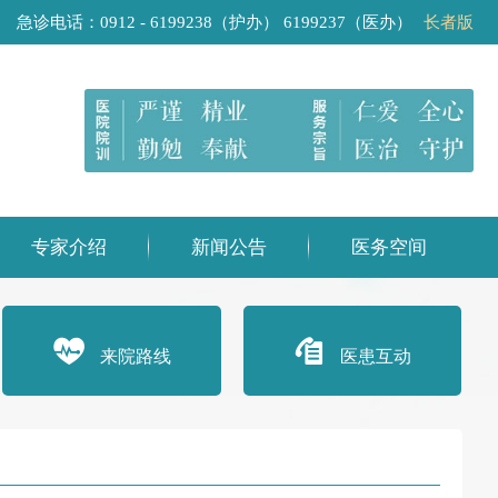
急诊电话：0912 - 6199238（护办） 6199237（医办）
长者版
专家介绍
新闻公告
医务空间
来院路线
医患互动