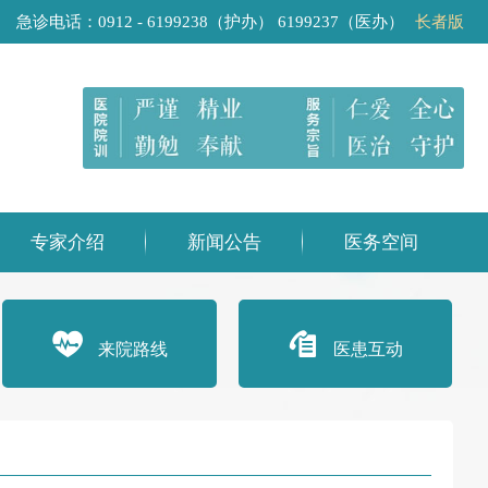
急诊电话：0912 - 6199238（护办） 6199237（医办）
长者版
专家介绍
新闻公告
医务空间
来院路线
医患互动