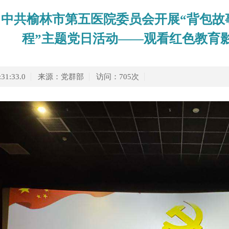
中共榆林市第五医院委员会开展“背包故
程”主题党日活动——观看红色教育
:31:33.0
来源：党群部
访问：
705
次