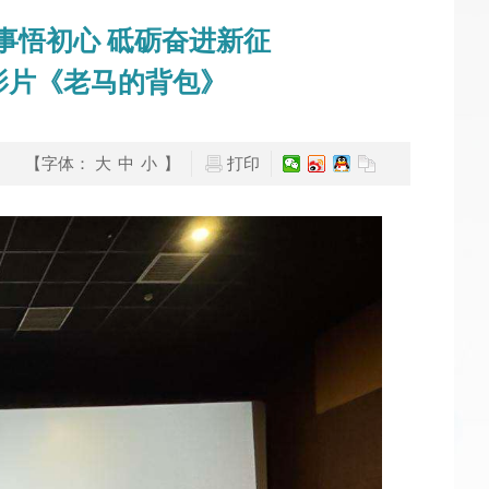
事悟初心 砥砺奋进新征
影片《老马的背包》
【字体：
大
中
小
】
打印